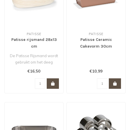
PATISSE
PATISSE
Patisse rijsmand 28x13
Patisse Ceramic
cm
Cakevorm 30cm
De Patisse Rijsmand wordt
gebruikt om het deeg
perfect en gelijkmatig te
€16,50
€10,99
laten r..