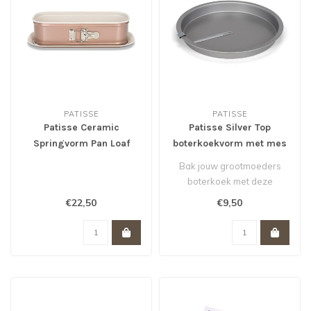
PATISSE
PATISSE
Patisse Ceramic
Patisse Silver Top
Springvorm Pan Loaf
boterkoekvorm met mes
cake 30 cm
23 cm *
Bak jouw grootmoeders
boterkoek met deze
boterkoekvorm van Patisse.
€22,50
€9,50
Dat wordt sm..