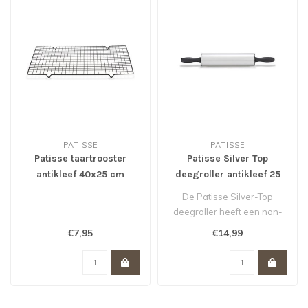
PATISSE
PATISSE
Patisse taartrooster
Patisse Silver Top
antikleef 40x25 cm
deegroller antikleef 25
cm
De Patisse Silver-Top
deegroller heeft een non-
stick laag waardoor je deeg
€7,95
€14,99
er ni..