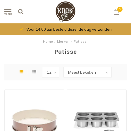
0
MENU
Voor 14.00 uur besteld dezelfde dag verzonden
Home
/
Merken
/
Patisse
Patisse