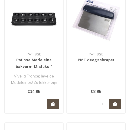
PATISSE
PATISSE
Patisse Madeleine
PME deegschraper
bakvorm 12 stuks *
Vive la France; leve de
Madeleines! Zo lekker zijn
deze schelpvormige
€14,95
€8,95
cakejes. M..