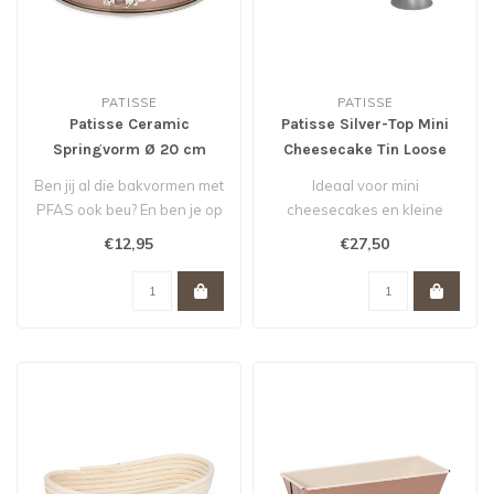
PATISSE
PATISSE
Patisse Ceramic
Patisse Silver-Top Mini
Springvorm Ø 20 cm
Cheesecake Tin Loose
Base Ø8 *
Ben jij al die bakvormen met
Ideaal voor mini
PFAS ook beu? En ben je op
cheesecakes en kleine
zoek naar een gezonde va..
taartjes.
€12,95
€27,50
Losse bodem voor
eenvoudig los..