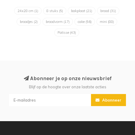
24x28 cm
(1)
8 stuks
(5)
bakplaat
(21)
brood
(31)
broodjes
(2)
broodvorm
(17)
cake
(56)
mini
(88)
Patisse
(43)
Abonneer je op onze nieuwsbrief
Blijf op de hoogte over onze laatste acties
Abonneer