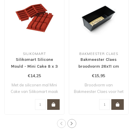
SILIKOMART
BAKMEESTER CLAES
Silikomart Silicone
Bakmeester Claes
Mould - Mini Cake 8 x 3
broodvorm 26x11 cm
cm
€14,25
€15,95
Met de siliconen mal Mini
Broodvorm van
Cake van Silikomart maak
Bakmeester Claes voor het
je de hee..
bakken van heerlijk ..