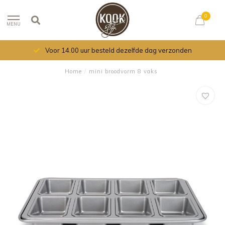
0
MENU
Voor 14.00 uur besteld dezelfde dag verzonden
Home
/
mini broodvorm 8 vaks