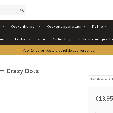
d
Keukenhulpen
Keukenapparatuur
Koffie
en
Textiel
Sale
Vaderdag
Cadeaus en gesch
Voor 14.00 uur besteld dezelfde dag verzonden
cm Crazy Dots
BUNZLAU CAST
€13,95