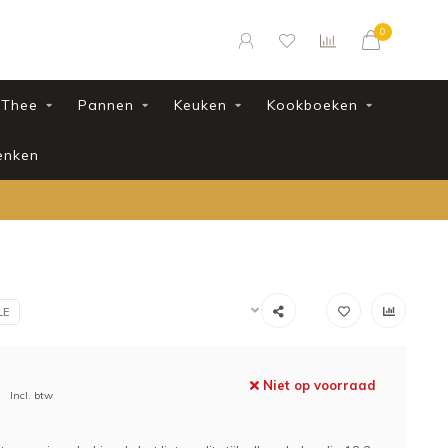
0
Thee
Pannen
Keuken
Kookboeken
enken
LE
Niet op voorraad
Incl. btw