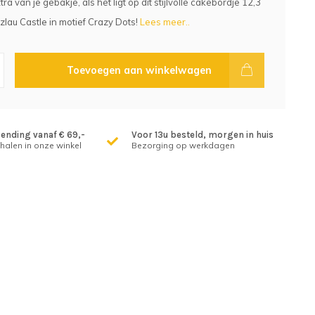
tra van je gebakje, als het ligt op dit stijlvolle cakebordje 12,3
lau Castle in motief Crazy Dots!
Lees meer..
Toevoegen aan winkelwagen
zending vanaf € 69,-
Voor 13u besteld, morgen in huis
fhalen in onze winkel
Bezorging op werkdagen