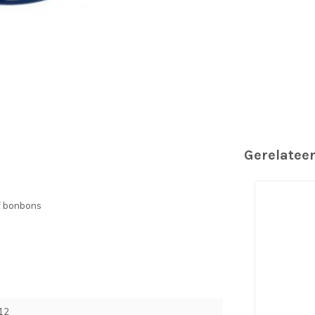
Gerelatee
of bonbons
12