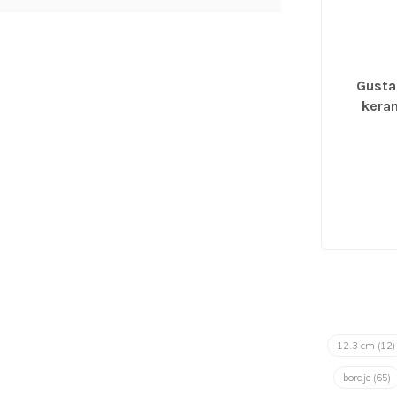
Gusta 
kera
12.3 cm
(12)
bordje
(65)