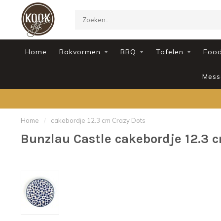
Home
Bakvormen
BBQ
Tafelen
Foo
Mess
Home
/
cakebordje 12.3 cm Crazy Dots
Bunzlau Castle cakebordje 12.3 