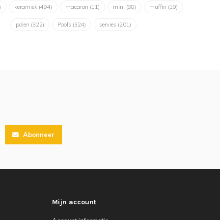
)
keramiek
(494)
macaron
(11)
mini
(88)
muffin
(19)
polen
(322)
Pools
(324)
servies
(201)
Abonneer
Mijn account