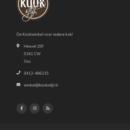
De Kookwinkel voor iedere kok!
Heuvel 20F
5341 CW
Oss
0412-486215
winkel@kookstijl.nl