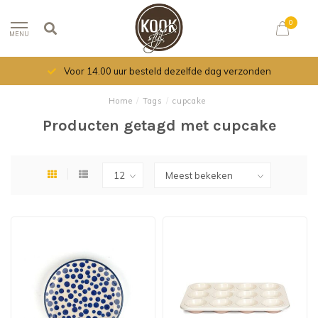
0
MENU
Voor 14.00 uur besteld dezelfde dag verzonden
Home
/
Tags
/
cupcake
Producten getagd met cupcake