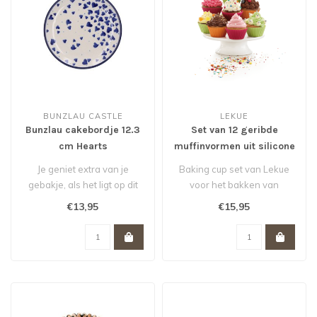
BUNZLAU CASTLE
LEKUE
Bunzlau cakebordje 12.3
Set van 12 geribde
cm Hearts
muffinvormen uit silicone
roze, oranje en groen ø
Je geniet extra van je
Baking cup set van Lekue
7cm H 3.5cm
gebakje, als het ligt op dit
voor het bakken van
stijlvolle cakebordje 12,3 c..
cupcakes, muffins en
€13,95
€15,95
brownies. Gema..