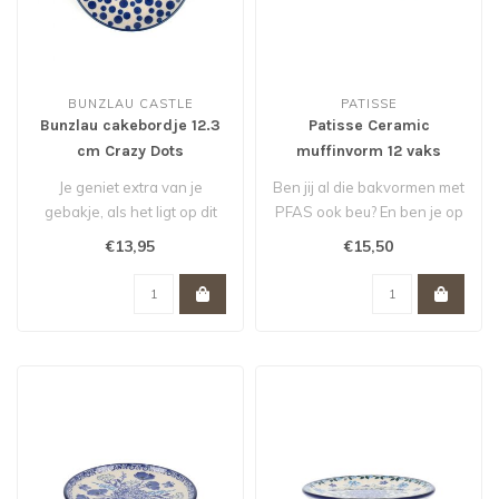
BUNZLAU CASTLE
PATISSE
Bunzlau cakebordje 12.3
Patisse Ceramic
cm Crazy Dots
muffinvorm 12 vaks
Je geniet extra van je
Ben jij al die bakvormen met
gebakje, als het ligt op dit
PFAS ook beu? En ben je op
stijlvolle cakebordje 12,3 c..
zoek naar een gezonde va..
€13,95
€15,50