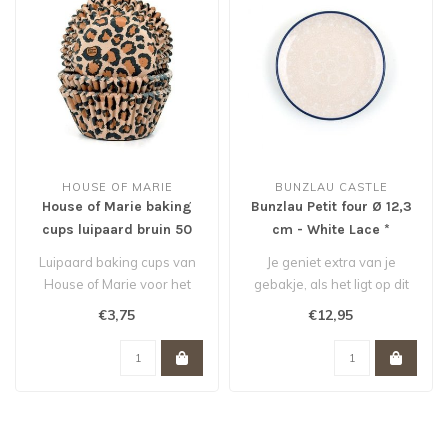
HOUSE OF MARIE
BUNZLAU CASTLE
House of Marie baking
Bunzlau Petit four Ø 12,3
cups luipaard bruin 50
cm - White Lace *
stuks
Luipaard baking cups van
Je geniet extra van je
House of Marie voor het
gebakje, als het ligt op dit
bakken van cupcakes,
stijlvolle cakebordje 12,3 c..
€3,75
€12,95
muffins e..