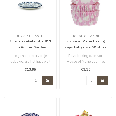
BUNZLAU CASTLE
HOUSE OF MARIE
Bunzlau cakebordje 12.3
House of Marie baking
cm Winter Garden
cups baby roze 50 stuks
Je geniet extra van je
Roze baking cups van
gebakje, als het ligt op dit
House of Marie voor het
stijlvolle cakebordje 12,3 c..
bakken van cupcakes,
€13,95
€3,30
muffins en br..