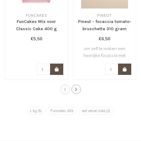
FUNCAKES
PINEUT
FunCakes Mix voor
Pineut - focaccia tomato-
Classic Cake 400 g
bruschetta 310 gram
€5,50
€6,50
om zelf te maken een
heerlijke focaccia met
bruschetta krui..
1 kg
(5)
Funcakes
(60)
red velvet cake
(2)