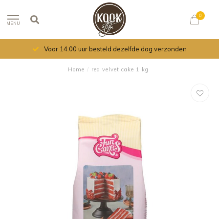
0
MENU
Voor 14.00 uur besteld dezelfde dag verzonden
Home
/
red velvet cake 1 kg