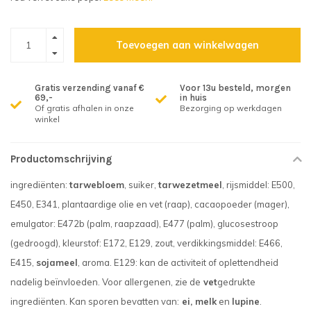
Toevoegen aan winkelwagen
Gratis verzending vanaf €
Voor 13u besteld, morgen
69,-
in huis
Of gratis afhalen in onze
Bezorging op werkdagen
winkel
Productomschrijving
ingrediënten:
tarwebloem
, suiker,
tarwezetmeel
, rijsmiddel: E500,
E450, E341, plantaardige olie en vet (raap), cacaopoeder (mager),
emulgator: E472b (palm, raapzaad), E477 (palm), glucosestroop
(gedroogd), kleurstof: E172, E129, zout, verdikkingsmiddel: E466,
E415,
sojameel
, aroma. E129: kan de activiteit of oplettendheid
nadelig beïnvloeden. Voor allergenen, zie de
vet
gedrukte
ingrediënten. Kan sporen bevatten van:
ei, melk
en
lupine
.