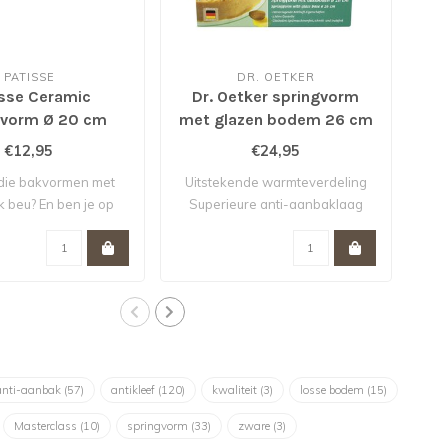
PATISSE
DR. OETKER
isse Ceramic
Dr. Oetker springvorm
Pa
gvorm Ø 20 cm
met glazen bodem 26 cm
*
€12,95
€24,95
l die bakvormen met
Uitstekende warmteverdeling
 beu? En ben je op
Superieure anti-aanbaklaag
zoek..
Bo..
anti-aanbak
(57)
antikleef
(120)
kwaliteit
(3)
losse bodem
(15)
Masterclass
(10)
springvorm
(33)
zware
(3)