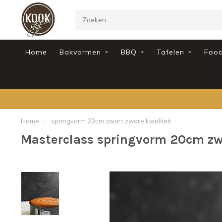
Home
Bakvormen
BBQ
Tafelen
Foo
Home
/
springvorm 20cm zwart zware kwaliteit
Masterclass springvorm 20cm zwa