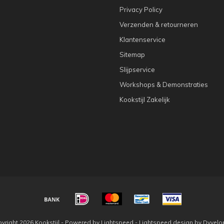
Privacy Policy
Verzenden & retourneren
Klantenservice
Sitemap
Slijpservice
Workshops & Demonstraties
Kookstijl Zakelijk
yright 2026 Kookstijl - Powered by
Lightspeed
-
Lightspeed design
by
Dyvelo