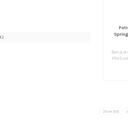
Pat
Sprin
42
Ben jij a
PFAS ook
20 cm
(53)