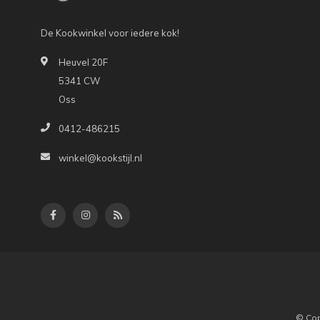
De Kookwinkel voor iedere kok!
Heuvel 20F
5341 CW
Oss
0412-486215
winkel@kookstijl.nl
© Cop