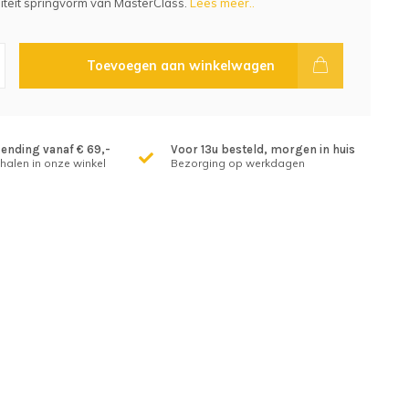
teit springvorm van MasterClass.
Lees meer..
Toevoegen aan winkelwagen
zending vanaf € 69,-
Voor 13u besteld, morgen in huis
fhalen in onze winkel
Bezorging op werkdagen