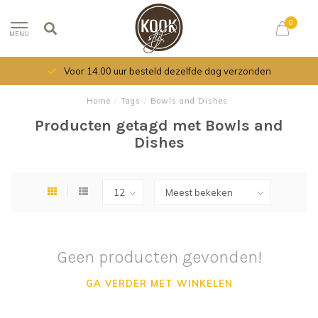
0
MENU
Voor 14.00 uur besteld dezelfde dag verzonden
Home
/
Tags
/
Bowls and Dishes
Producten getagd met Bowls and
Dishes
Geen producten gevonden!
GA VERDER MET WINKELEN