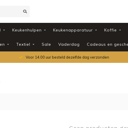
d
Keukenhulpen
Keukenapparatuur
Koffie
en
Textiel
Sale
Vaderdag
Cadeaus en gesch
Voor 14.00 uur besteld dezelfde dag verzonden
m