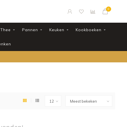
0
Thee
Pannen
Keuken
Kookboeken
enken