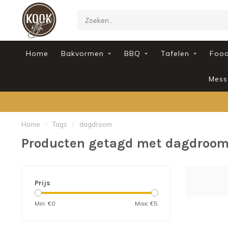
Home
Bakvormen
BBQ
Tafelen
Foo
Mess
Home
/
Tags
/
dagdroom
Producten getagd met dagdroo
Prijs
Min: €
0
Max: €
5