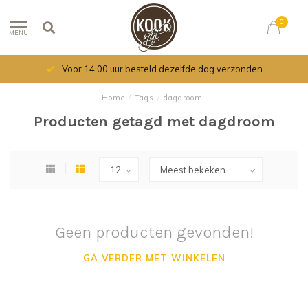
0
MENU
Voor 14.00 uur besteld dezelfde dag verzonden
Home
/
Tags
/
dagdroom
Producten getagd met dagdroom
Geen producten gevonden!
GA VERDER MET WINKELEN