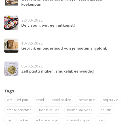
koekenpan
22-03-2021
De vispan, wat een uitkomst!
10-02-2021
Gebruik en onderhoud van je houten snijplank
05-02-2021
Zelf pasta maken, smakelijk eenvoudig!
Tags
anti-kleef pan
brood
brood bakken
cavolo nero
coq au vin
franse gerechten
franse keuken
houten snijplank
inductie
kip
koken
koken met wijn
le creuset vispan
olie