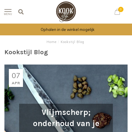
0
MENU
Ophalen in de winkel mogelijk
Home
/
Kookstijl Blog
Kookstijl Blog
07
APR
Vlijmscherp;
onderhoud van je