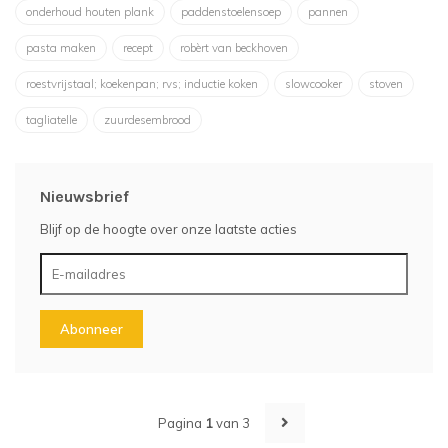
onderhoud houten plank
paddenstoelensoep
pannen
pasta maken
recept
robèrt van beckhoven
roestvrijstaal; koekenpan; rvs; inductie koken
slowcooker
stoven
tagliatelle
zuurdesembrood
Nieuwsbrief
Blijf op de hoogte over onze laatste acties
Abonneer
Pagina
1
van 3